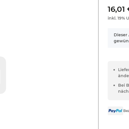
16,01
inkl. 19% U
x
Dieser 
gewüns
Lief
ände
Bei 
näch
Bez