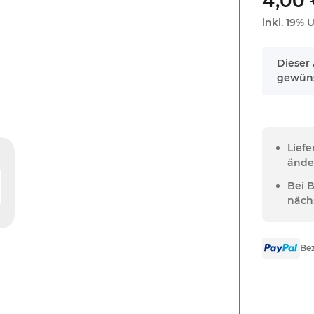
4,00
inkl. 19% U
x
Dieser 
gewüns
Lief
ände
Bei 
näch
Bez