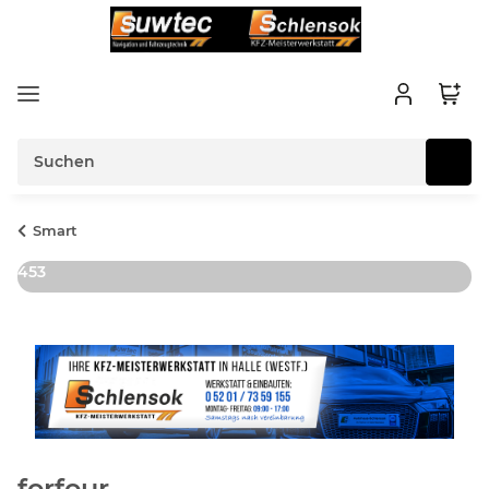
Smart
453
forfour