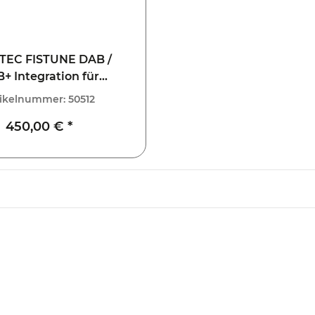
TEC FISTUNE DAB /
+ Integration für
s Benz S-Klasse S221
tikelnummer:
50512
mit NTG 3.5
450,00 €
*