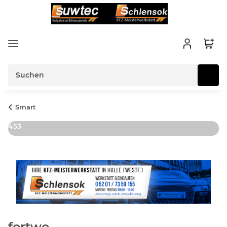
Smart
453
fortwo