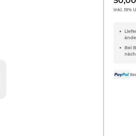
50,00
inkl. 19% U
Lief
ände
Bei 
näch
Bez