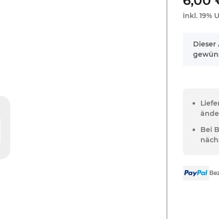
6,00 
inkl. 19% U
x
Dieser 
gewüns
Lief
ände
Bei 
näch
Bez