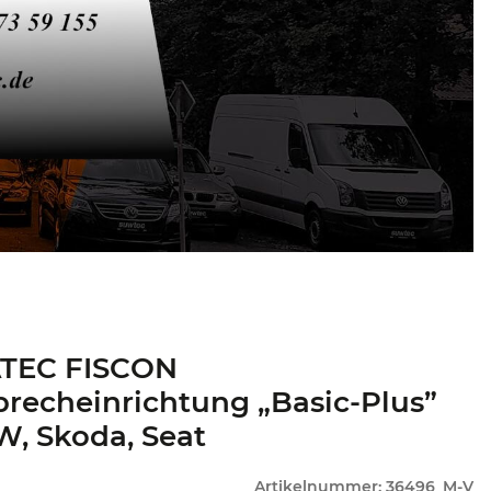
TEC FISCON
precheinrichtung „Basic-Plus”
W, Skoda, Seat
Artikelnummer:
36496_M-V