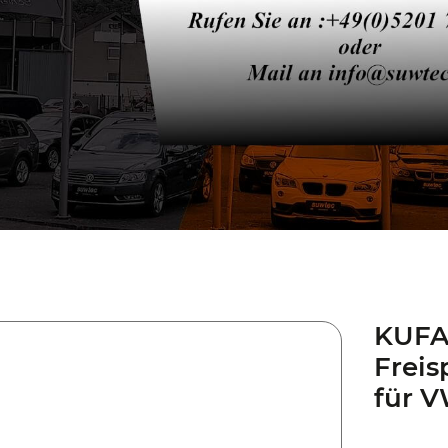
KUFA
Freis
für V