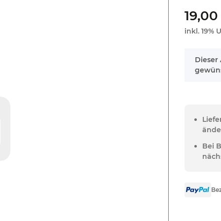
19,00
inkl. 19% U
x
Dieser 
gewüns
Lief
ände
Bei 
näch
Bez