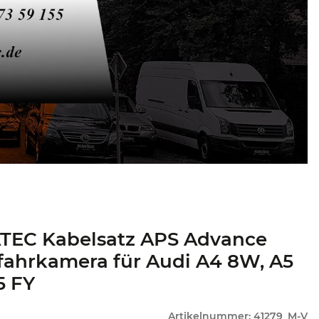
TEC Kabelsatz APS Advance
fahrkamera für Audi A4 8W, A5
5 FY
Artikelnummer:
41279_M-V