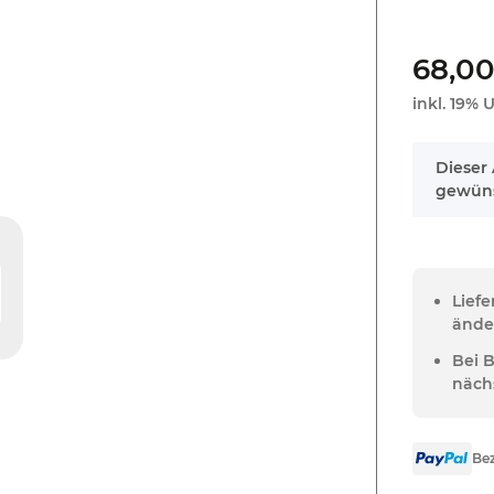
68,00
inkl. 19% U
x
Dieser 
gewüns
Lief
ände
Bei 
näch
Bez