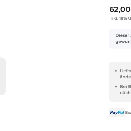
62,00
inkl. 19% U
x
Dieser 
gewüns
Lief
ände
Bei 
näch
Bez