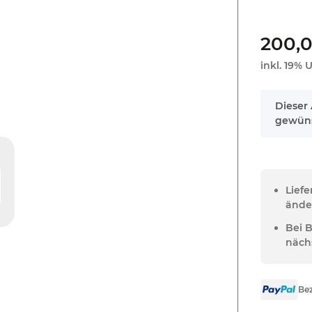
200,
inkl. 19% U
x
Dieser 
gewüns
Lief
ände
Bei 
näch
Bez