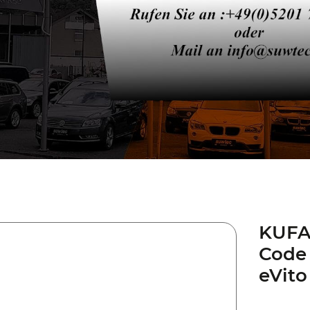
KUFA
Code 
eVit