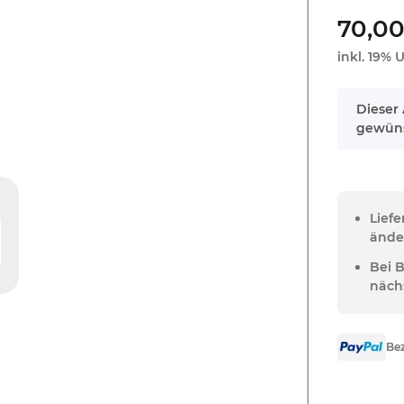
70,00
inkl. 19% U
x
Dieser 
gewüns
Lief
ände
Bei 
näch
Bez