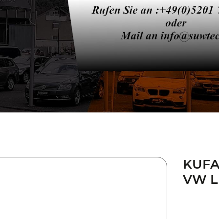
KUFAT
VW L