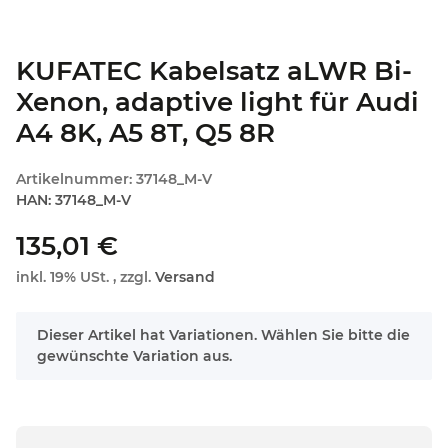
KUFATEC Kabelsatz aLWR Bi-
Xenon, adaptive light für Audi
A4 8K, A5 8T, Q5 8R
Artikelnummer:
37148_M-V
HAN:
37148_M-V
135,01 €
inkl. 19% USt. , zzgl.
Versand
x
Dieser Artikel hat Variationen. Wählen Sie bitte die
gewünschte Variation aus.