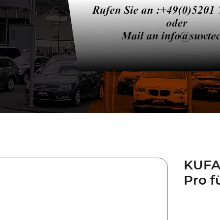
KUFA
Pro f