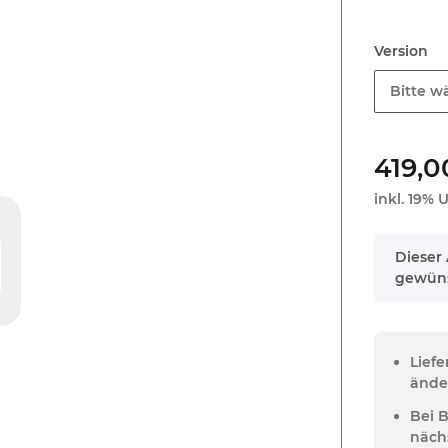
Version
Bitte wä
419,0
inkl. 19% U
x
Dieser 
gewüns
Lief
ände
Bei 
näch