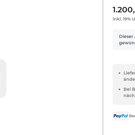
1.200
inkl. 19% U
x
Dieser 
gewüns
Lief
ände
Bei 
näch
Bez