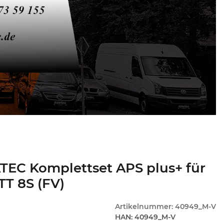
EC Komplettset APS plus+ für
TT 8S (FV)
Artikelnummer:
40949_M-V
HAN:
40949_M-V