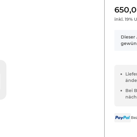
650,
inkl. 19% U
x
Dieser 
gewüns
Lief
ände
Bei 
näch
Bez