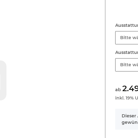
Ausstatt
Bitte wä
Ausstatt
Bitte wä
2.4
ab
inkl. 19% U
x
Dieser 
gewüns