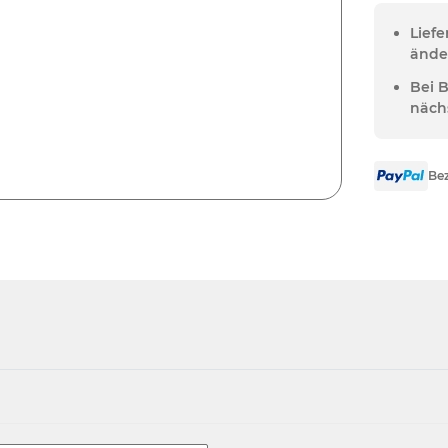
Lief
ände
Bei 
näch
Bez