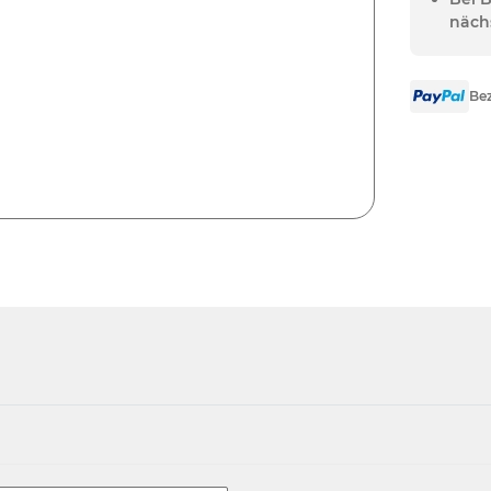
näch
Bez