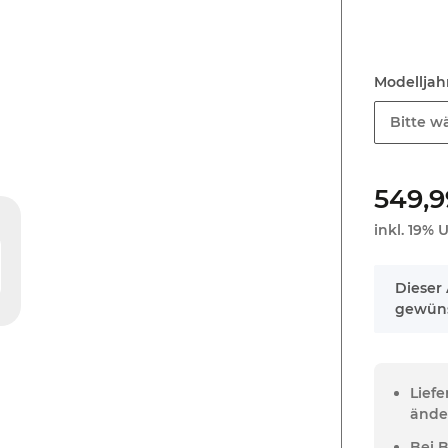
Modellja
Bitte wä
549,9
inkl. 19% U
x
Dieser 
gewüns
Lief
ände
Bei 