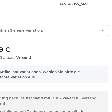
HAN:
43855_M-V
hr
hlen Sie eine Variation.
9 €
St. , zzgl.
Versand
Artikel hat Variationen. Wählen Sie bitte die
chte Variation aus.
erung nach Deutschland mit DHL - Paket DE (Versand
rn)
Bestellung und Zahlungseingang innerhalb der