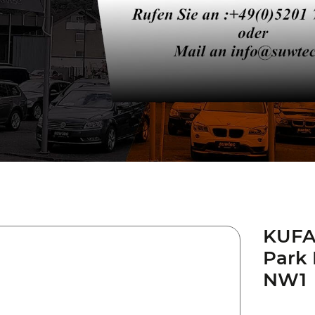
KUFAT
Park 
NW1