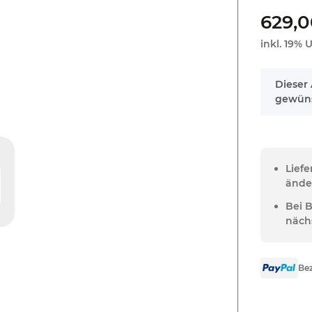
629,0
inkl. 19% U
x
Dieser 
gewüns
Lief
ände
Bei 
näch
Bez