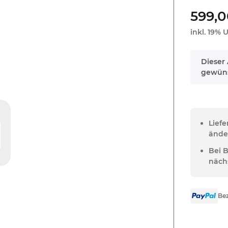
599,0
inkl. 19% U
x
Dieser 
gewüns
Lief
ände
Bei 
näch
Bez