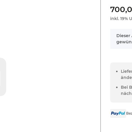
700,0
inkl. 19% U
x
Dieser 
gewüns
Lief
ände
Bei 
näch
Bez