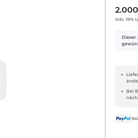
2.000
inkl. 19% U
x
Dieser 
gewüns
Lief
ände
Bei 
näch
Bez