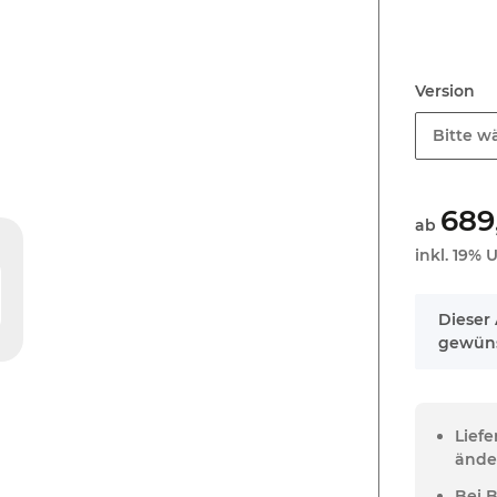
Version
Bitte wä
689
ab
inkl. 19% U
x
Dieser 
gewüns
Lief
ände
Bei 