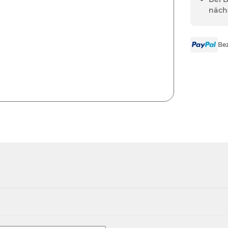
näch
Bez