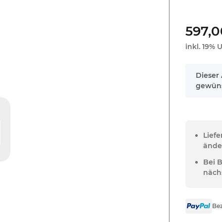
597,0
inkl. 19% U
x
Dieser 
gewüns
Lief
ände
Bei 
näch
Bez