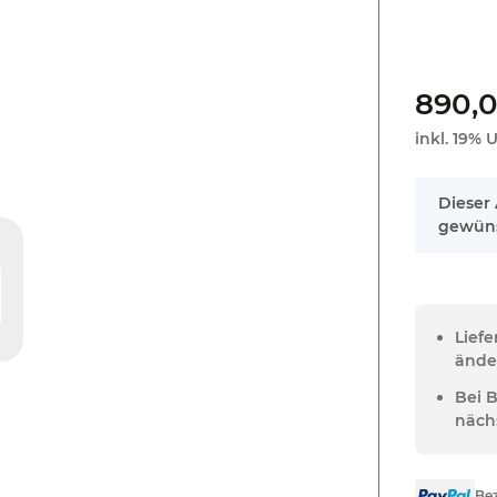
890,
inkl. 19% U
x
Dieser 
gewüns
Lief
ände
Bei 
näch
Bez