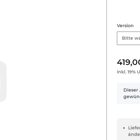
Version
Bitte wä
419,0
inkl. 19% U
x
Dieser 
gewüns
Lief
ände