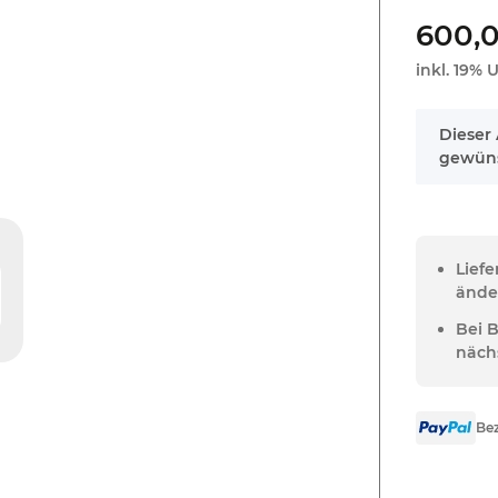
600,
inkl. 19% U
x
Dieser 
gewüns
Lief
ände
Bei 
näch
Bez