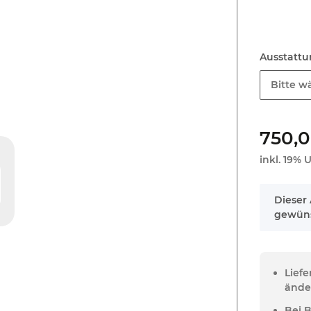
Ausstatt
Bitte wä
750,
inkl. 19% U
x
Dieser 
gewüns
Lief
ände
Bei 