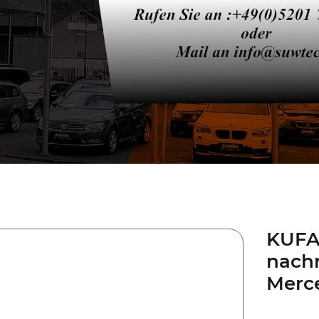
KUFA
nachr
Merc