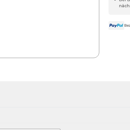
näch
Bez