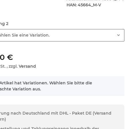
HAN:
45664_M-V
ung 2
hlen Sie eine Variation.
00 €
St. , zzgl.
Versand
Artikel hat Variationen. Wählen Sie bitte die
chte Variation aus.
erung nach Deutschland mit DHL - Paket DE (Versand
rn)
Bestellung und Zahlungseingang innerhalb der