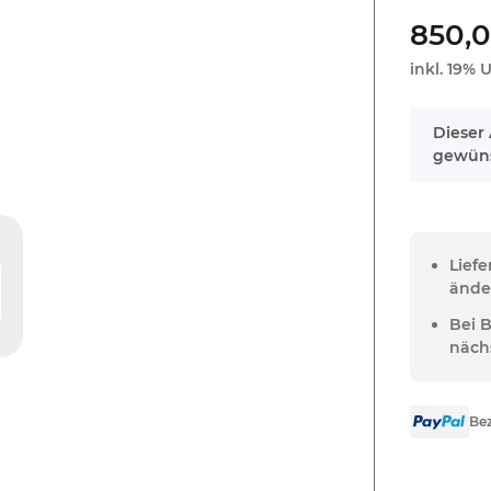
850,0
inkl. 19% U
x
Dieser 
gewüns
Lief
ände
Bei 
näch
Bez