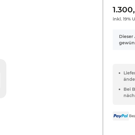
1.300
inkl. 19% U
x
Dieser 
gewüns
Lief
ände
Bei 
näch
Bez