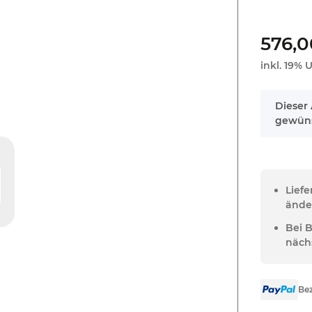
576,0
inkl. 19% U
x
Dieser 
gewüns
Lief
ände
Bei 
näch
Bez