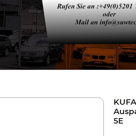
KUFAT
Auspa
5E