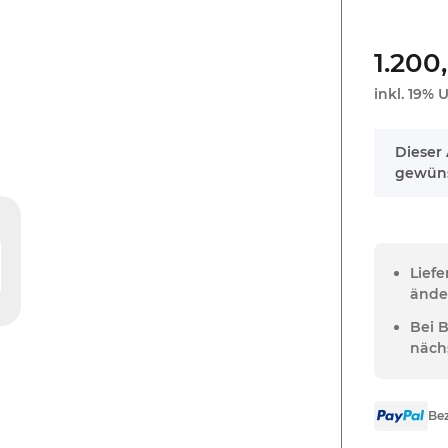
1.200
inkl. 19% U
x
Dieser 
gewüns
Lief
ände
Bei 
näch
Bez