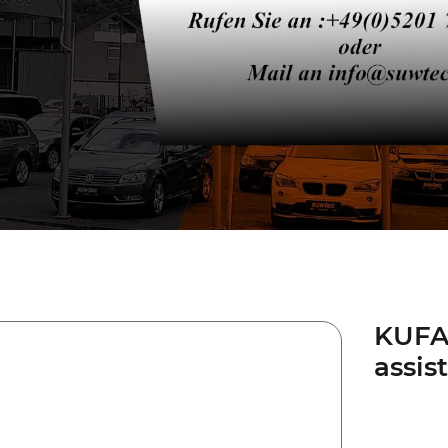
KUFAT
assis