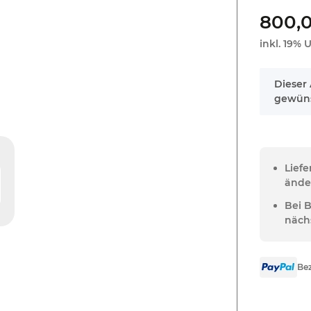
800,
inkl. 19% U
x
Dieser 
gewüns
Lief
ände
Bei 
näch
Bez