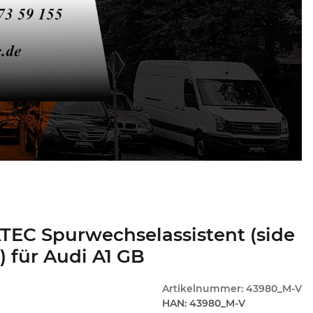
EC Spurwechselassistent (side
t) für Audi A1 GB
Artikelnummer:
43980_M-V
HAN:
43980_M-V