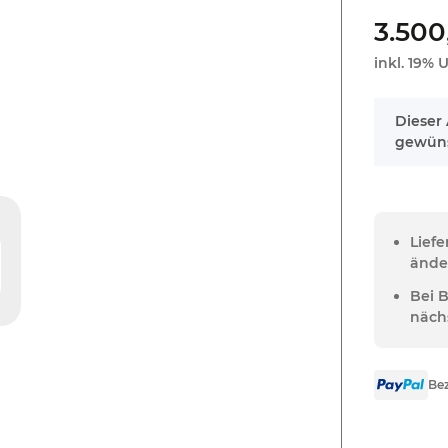
3.500
inkl. 19% U
x
Dieser 
gewüns
Lief
ände
Bei 
näch
Bez