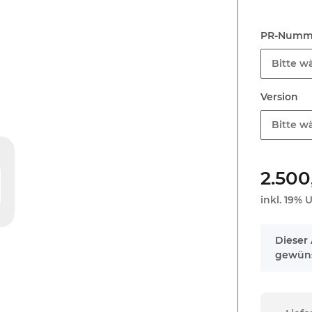
PR-Num
Bitte wä
Version
Bitte wä
2.500
inkl. 19% U
x
Dieser 
gewüns