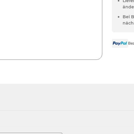
Lief
ände
Bei 
näch
Bez