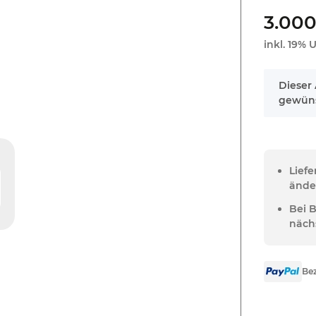
3.000
inkl. 19% U
x
Dieser 
gewüns
Lief
ände
Bei 
näch
Bez