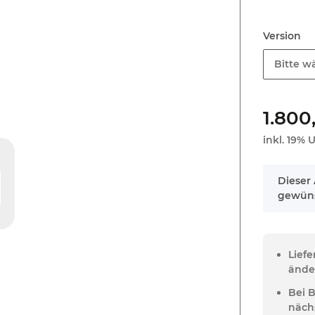
Version
Bitte wä
1.800
inkl. 19% U
x
Dieser 
gewüns
Lief
ände
Bei 
näch