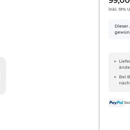
99,00
inkl. 19% U
x
Dieser 
gewüns
Lief
ände
Bei 
näch
Bez