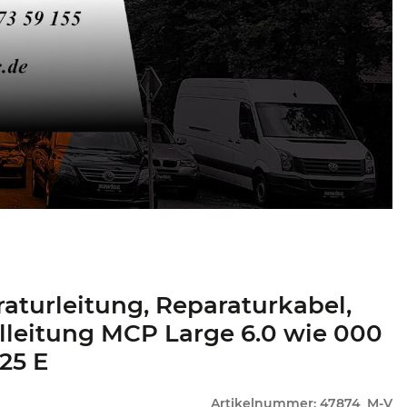
aturleitung, Reparaturkabel,
lleitung MCP Large 6.0 wie 000
25 E
Artikelnummer:
47874_M-V