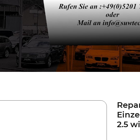
Repar
Einze
2.5 w