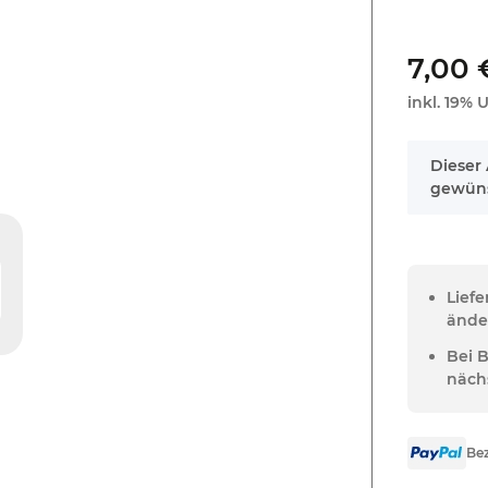
7,00 
inkl. 19% U
x
Dieser 
gewüns
Lief
ände
Bei 
näch
Bez