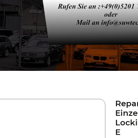
Repar
Einze
Locki
E