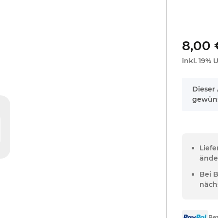
8,00 
inkl. 19% U
x
Dieser 
gewüns
Lief
ände
Bei 
näch
Bez