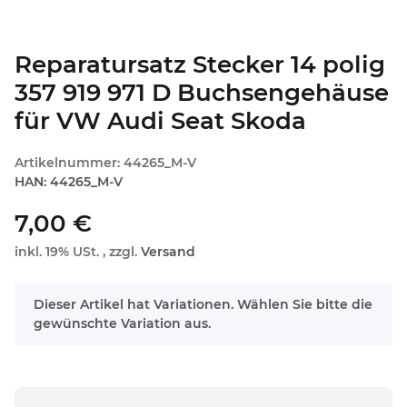
Reparatursatz Stecker 14 polig
357 919 971 D Buchsengehäuse
für VW Audi Seat Skoda
Artikelnummer:
44265_M-V
HAN:
44265_M-V
7,00 €
inkl. 19% USt. , zzgl.
Versand
x
Dieser Artikel hat Variationen. Wählen Sie bitte die
gewünschte Variation aus.