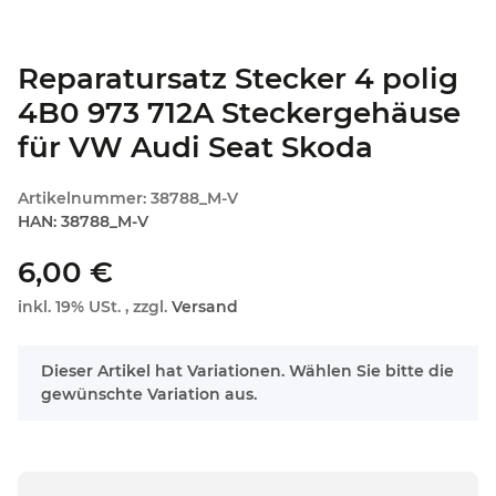
Reparatursatz Stecker 4 polig
4B0 973 712A Steckergehäuse
für VW Audi Seat Skoda
Artikelnummer:
38788_M-V
HAN:
38788_M-V
6,00 €
inkl. 19% USt. , zzgl.
Versand
x
Dieser Artikel hat Variationen. Wählen Sie bitte die
gewünschte Variation aus.