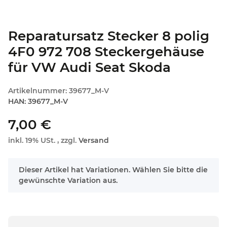
Reparatursatz Stecker 8 polig
4F0 972 708 Steckergehäuse
für VW Audi Seat Skoda
Artikelnummer:
39677_M-V
HAN:
39677_M-V
7,00 €
inkl. 19% USt. , zzgl.
Versand
x
Dieser Artikel hat Variationen. Wählen Sie bitte die
gewünschte Variation aus.