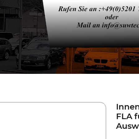
Innen
FLA f
Ausw