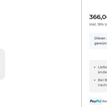
366,0
inkl. 19% U
x
Dieser 
gewüns
Lief
ände
Bei 
näch
Bez