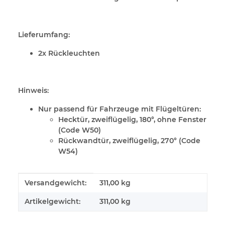
Lieferumfang:
2x Rückleuchten
Hinweis:
Nur passend für Fahrzeuge mit Flügeltüren:
Hecktür, zweiflügelig, 180°, ohne Fenster
(Code W50)
Rückwandtür, zweiflügelig, 270° (Code
W54)
Produkteigenschaft
Wert
Versandgewicht:
311,00 kg
Artikelgewicht:
311,00
kg