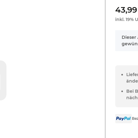
43,99
inkl. 19% U
x
Dieser 
gewüns
Lief
ände
Bei 
näch
Bez