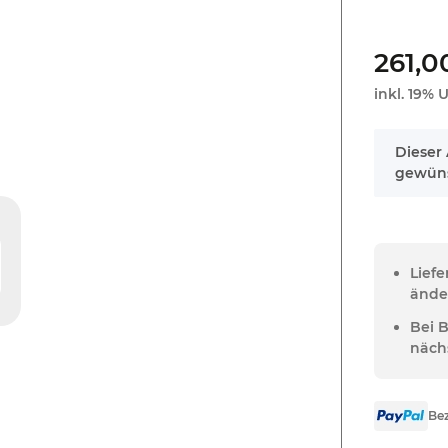
261,0
inkl. 19% U
x
Dieser 
gewüns
Lief
ände
Bei 
näch
Bez