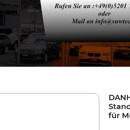
DANH
Stand
für M