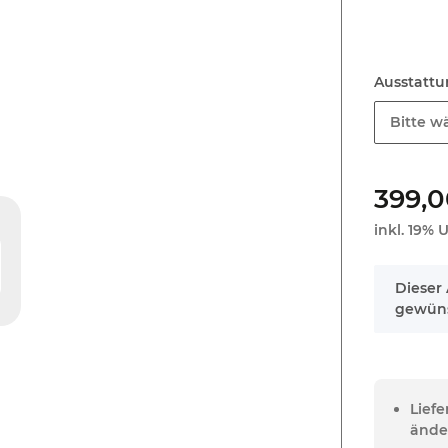
Ausstatt
Bitte wä
399,0
inkl. 19% U
x
Dieser 
gewüns
Lief
ände